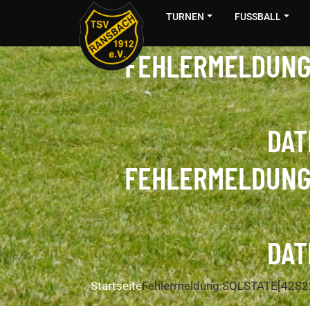
TURNEN
FUSSBALL
FEHLERMELDUNG
DAT
FEHLERMELDUNG
DAT
Startseite
Fehlermeldung:
SQLSTATE[42S22]