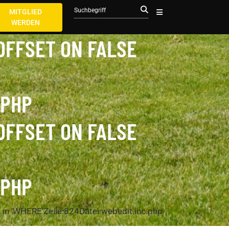
MITGLIED
WERDEN
OFFSET ON FALSE
.PHP
OFFSET ON FALSE
.PHP
 in 'WHERE'
Zeile:
824
Datei:
webedit.inc.php