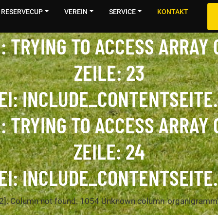
RESERVECUP
VEREIN
SERVICE
KONTAKT
:
TRYING TO ACCESS ARRAY 
ZEILE:
23
EI:
INCLUDE_CONTENTSEITE
:
TRYING TO ACCESS ARRAY 
ZEILE:
24
EI:
INCLUDE_CONTENTSEITE
: Column not found: 1054 Unknown column 'organigramm'