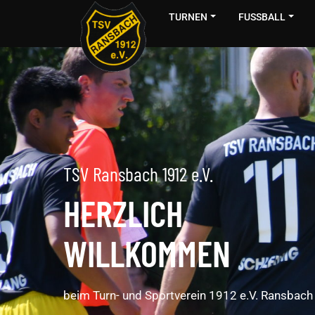
TURNEN
FUSSBALL
TSV Ransbach 1912 e.V.
HERZLICH
WILLKOMMEN
beim Turn- und Sportverein 1912 e.V. Ransbach