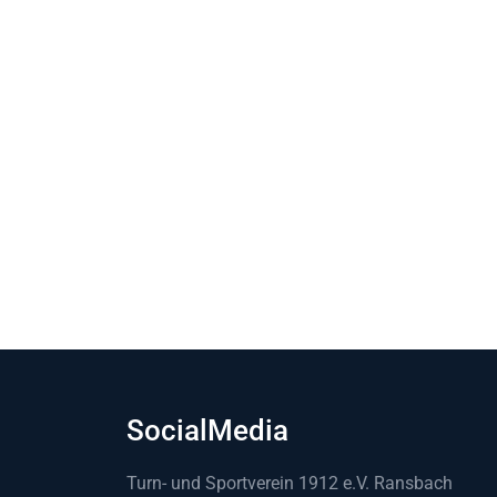
SocialMedia
Turn- und Sportverein 1912 e.V. Ransbach